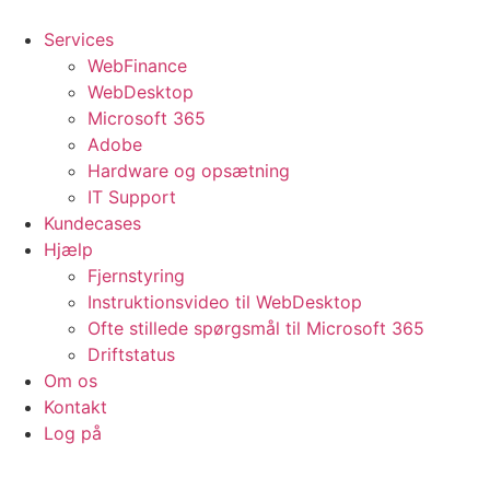
Videre
til
Services
indhold
WebFinance
WebDesktop
Microsoft 365
Adobe
Hardware og opsætning
IT Support
Kundecases
Hjælp
Fjernstyring
Instruktionsvideo til WebDesktop
Ofte stillede spørgsmål til Microsoft 365
Driftstatus
Om os
Kontakt
Log på