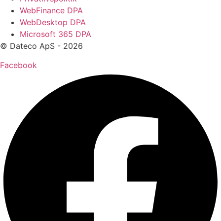
WebFinance DPA
WebDesktop DPA
Microsoft 365 DPA
© Dateco ApS - 2026
Facebook